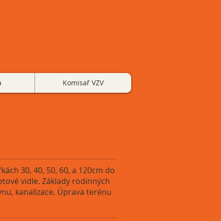
a
Komisař VZV
kách 30, 40, 50, 60, a 120cm do
etové vidle. Základy rodinných
ynu, kanalizace. Úprava terénu