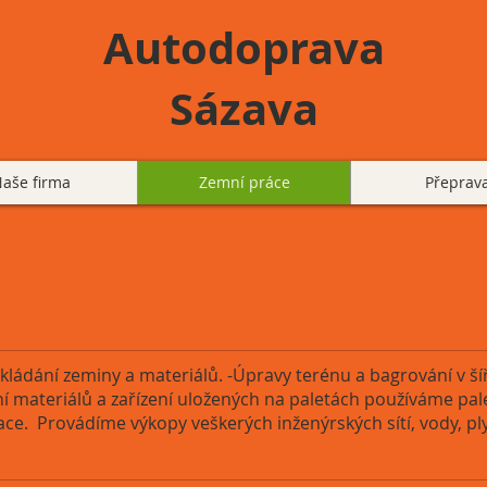
Autodoprava
Sázava
aše firma
Zemní práce
Přeprav
ládání zeminy a materiálů. -Úpravy terénu a bagrování v šíř
í materiálů a zařízení uložených na paletách používáme pal
ce. Provádíme výkopy veškerých inženýrských sítí, vody, pl
.