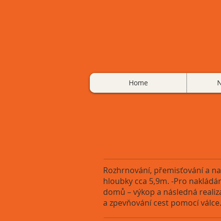
Home
N
Rozhrnování, přemisťování a nak
hloubky cca 5,9m. -Pro nakládán
domů – výkop a následná realiza
a zpevňování cest pomocí válce