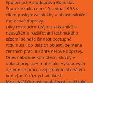
Společnost Autodoprava Bohuslav
Šourek vznikla dne 19. ledna 1998 s
cílem poskytovat služby v oblasti silniční
motorové dopravy.
Díky rostoucímu zájmu zákazníků a
neustálému rozšiřování technického
zázemí se naše činnost postupně
rozvinula i do dalších oblastí, zejména
zemních prací a kontejnerové dopravy.
Dnes nabízíme komplexní služby v
oblasti přepravy materiálu, výkopových
a zemních prací a zajišťujeme pronájem
kontejnerů různých velikostí.
Mezi další činnosti společnosti patří také
školení obsluhy manipulační techniky,
které provádíme s důrazem na
bezpečnost, profesionalitu a praktické
zkušenosti z provozu.